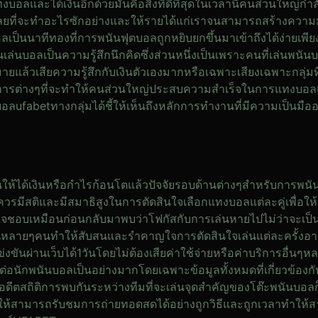
บอลและได้เงินอีกด้วยมันคือสิ่งที่ดีที่สุดในเวลานี้คนส่วนใหญ่กำ
ที่จะทำอะไรซักอย่างและให้รายได้แก่เราจนสามารถสร้างความมั่งคั
ลเป็นนาทีทองที่การพนันฟุตบอลถูกหยิบยกขึ้นมาเข้าถึงได้ง่ายเพีย
่นบอลเป็นความรู้สึกนึกคิดซึ่งส่วนหนึ่งเป็นเพราะคนที่เล่นพนันบอล
หมายแล้วเสียความรู้สึกกับเงินตัวเองมากหรือเฉพาะเสียงเฉพาะกลุ่
ีการต่างๆที่จะทำให้คนส่วนใหญ่ประสบความสำเร็จในการแทงบอ
อลufabetทางกลุ่มได้ชี้ให้เห็นถึงหลักการทำงานที่มีความเป็นมืออาช
นให้ได้เงินหรือกำไรก้อนโตแล้วปัจจัยรอบด้านต่างๆสำหรับการพน
ควรมีสติและมีสมาธิสูงในการตัดสินใจเลือกแทงบอลแต่ละคู่เพื่อให
ชอบเหมือนก่อนกลับมาพบว่าโฟกัสกับการเล่นหายไปไม่ว่าจะเป็นคว
นันหลายๆคนทำให้สับสนและรำคาญใจการตัดสินใจเล่นแต่ละครั้ง
งขันผ่านเว็บได้1วันโดยไม่ต้องเสียค่าใช้จ่ายหรือค่าบริการอื
อนักพนันบอลเป็นอย่างมากโดยเฉพาะข้อมูลทั้งหมดที่เกี่ยวข้องกับกล
ดีตสถิติการพบกันระหว่างทีมที่จะเล่นจุดสำคัญของโต๊ะพนันบอลก็คื
ห้สามารถรับชมการถ่ายทอดสดได้อย่างถูกวิธีและถูกเวลาทำให้สา