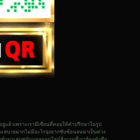
ู่แล้วเพราะเรามีเซียนที่คอยให้คำปรึกษาในรูป
ะสบายมากไม่มีอะไรยุ่งยากซับซ้อนจนน่าเป็นห่วง
รเข้ามาเล่นพนันบอลออนไลน์สิ่งแรกที่เราต้องทำคือ