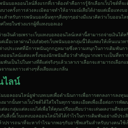
พนันบอลออนไลน์สิ่งแรกที่เราต้องทำคือการรู้จักเลือกเว็บไซต์ที่จ
บางครั้งการล่วงละเมิดอาจทำให้อารมณ์เสียได้ง่ายแต่เมื่อแทงบ
สำหรับการพนันบอลนั้นทุกๆสิ่งทุกๆอย่างมีแนวคิดว่าเว็บออนไลน์ต่
เทศไทยในช่วงแรกผู้ที่แทงบอลเอง
่ายเงินด้วยเพราะเว็บแทงบอลออนไลน์เหล่านี้สามารถจ่ายเงินได้หร
ต่เมื่อเวลาผ่านไปufabetเว็บพนันบอลกลุ่มนี้ได้แสดงให้เห็นแนวท
ในต่างประเทศที่มีการพนันถูกกฎหมายซึ่งความสนุกในการเดิมพันการ
ลออนไลน์แต่ละครั้งของนักพนันถือว่าสำคัญมากเพราะเป็นที่ทราบก
ดิมพันเป็นไปในทางที่ดีแต่จริงๆแล้วเวลาเราเลือกจะสามารถเลือก
นจากมลภาวะต่างๆทั้งเสียงและกลิ่น
นไลน์
บพนันบอลออนไลน์ยูฟ่าเบทเบสเพื่อดำเนินการเพื่อการตกลงการลงทุนเ
งมากนั้นทางเว็บไซต์ได้ใส่ใจในทุกรายละเอียดเพื่อเอื้อต่อการพ
นแต่ละกลุ่มแต่ละแบไต๋เพื่อให้คุณเปรียบเทียบว่าจะเล่นผลงานดีของกลุ่
นกับสิ่งนี้เว็บแทงบอลออนไลน์ให้ได้กำไรในการเดิมพันอย่างมีประ
ล้วปรารถนาที่จะหากำไรมากพอๆกับอาชีพเสริมสำหรับบางคนใช้เป