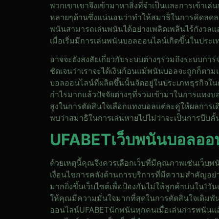
พวกเขาเขาจึงเข้ามาหาสิ่งที่จำเป็นและการเข้าเล่น
หลายๆด้านซึ่งแน่นอนว่าทำให้สมาธิในการคิดลดลง
พนันสามารถเล่นพนันได้อย่างเพลิดเพลินไร้กังวลและ
เมื่อเริ่มมีการเล่นพนันบอลออนไลน์เกิดขึ้นในประ
อาจจะยังสงสัยเกี่ยวกับระบบต่างๆรวมถึงระบบการจ
ชัดเจนว่าเราจะได้เงินก้อนแม้พนันบอลจะถูกก็ตามแ
บอลออนไลน์ที่ผลิตขึ้นนั้นจัดอยู่ในประเภทธุรกิจ
กำไรมากแล้วปัจจัยต่างๆที่รวมเข้ามาในการแทงบอ
สูงในการตัดสินใจเลือกแทงบอลแต่ละคู่ให้ผลการเ
พบว่าสมาธิในการเล่นหายไปไม่ว่าจะเป็นการบีบคั้
UFABETเว็บพนันบอลออ
ด้วยเหตุนี้คุณจึงควรเลือกเว็บที่มีคุณภาพเช่นเว็
เงื่อนไขการคลังด้านการบริการที่มีความสำคัญอย่า
มากยิ่งขึ้นเว็บไซต์เพื่อป้องกันไม่ให้ลูกค้าบ่นใน1วั
ให้คุณมีความมั่นใจมากที่สุดในการตัดสินใจเดิมพั
ออนไลน์UFABETนักพนันทุกคนเมื่อเล่นการพนันแ