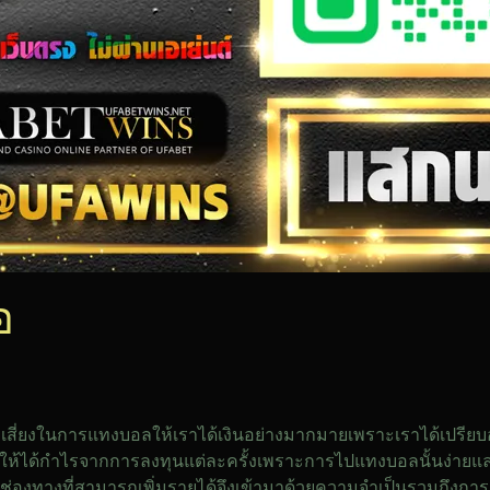
อ
เสี่ยงในการแทงบอลให้เราได้เงินอย่างมากมายเพราะเราได้เปรียบอย
อให้ได้กำไรจากการลงทุนแต่ละครั้งเพราะการไปแทงบอลนั้นง่ายแล
อีกช่องทางที่สามารถเพิ่มรายได้จึงเข้ามาด้วยความจำเป็นรวมถึงกา