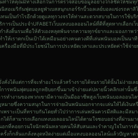
ันทำให้คุณมีทางเลือกในการตรวจสอบข้อมูลอย่างใกล้ชิดให้ชมทุกก
ิสอเมริกันฟุตบอลยูฟ่าเบสสนุกเกอร์รักบี้วอลเลย์บอลแข่งรถคาสิโ
บแทนเป็นกำไรอีกด้วยดูแลทุกวงจรให้ท่านสะดวกสบายในการใช้บริ
้บริการเป็นประจำUFABETเว็บแทงบอลออนไลน์ที่ดีที่สุดหากเลือกเ
ใหญ่กำลังดิ้นรนเพื่อให้ตัวเองหลุดพ้นจากความทุกข์ยากและมองภาพว่
ทางทำให้เราตกเป็นเป้าได้เหมือนอย่างคนดวงดีที่เล่นพนันบอลเป็นนา
นเครื่องมือที่มีประโยชน์ในการประหยัดเวลาและประหยัดค่าใช้จ่าย
่งคั่งได้แต่การที่จะทำอะไรแล้วสร้างรายได้จนรวยได้นั้นไม่ง่ายเล
่การพนันฟุตบอลถูกหยิบยกขึ้นมาเข้าง่ายแค่ปลายนิ้วคลิกเท่านั้นซึ
ทำงานของพวกเขามีความเป็นมืออาชีพสูงเว็บพนันบอลออนไลน์ที่จัดท
กกฎหมายซึ่งความสนุกในการจ่ายเงินพนันนอกจากจะเล่นให้ได้เงิ
เพราะเป็นที่ทราบกันโดยทั่วไปว่าการเล่นพนันควรมีสติและมีสมา
าเลือกได้ก็สามารถเลือกแทงบอลออนไลน์ได้ตามใจชอบอย่างที่ผ่าน
ยภายนอกที่คอยกวนใจนักพนันหลายคนให้สับสนและรำคาญใจในการตัดสิ
ครั้งก็กลั่นแกล้งหงุดหงิดง่ายแต่เมื่อแทงบอลออนไลน์แล้วปัญหาต