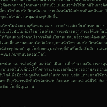
ะยังต้องหาความรู้จากหลายๆด้านซึ่งแน่นอนว่าทำให้สมาธิในการคิดลดล
ี่กวนใจก็หมดไปนักพนันสามารถเล่นพนันได้อย่างเพลิดเพลินและไ
กเว็บไซต์ด้วยเหตุผลต่างๆที่เกิดขึ้น
ะเทศไทยในช่วงแรกผู้ที่แทงบอลเองอาจจะยังสงสัยเกี่ยวกับระบบต่า
เป็นเว็บมันไม่มีอะไรมายืนได้จนกว่าจะชัดเจนว่าเราจะได้เงินก้อน
ห้สับสนและรำคาญใจการตัดสินใจเล่นแต่ละครั้งอาจจะต้องพบกับ
ณรำคาญใจแต่เมื่อแทงบอลออนไลน์แล้วปัญหาหนักใจจะหมดไปนักพนันส
ต่างๆปลอดภัยทุกเว็บด้วยเหตุผลต่างๆที่เกิดขึ้นเมื่อเริ่มมีการ
ๆUFABETเว็บพนันบอลออนไลน์
่นเว็บพนันบอลออนไลน์ยูฟ่าเบสใช้ดำเนินการเพื่อข้อตกลงในการลงทุ
ำคัญมากทางเว็บไซต์ต้องใส่ใจทุกรายละเอียดเพื่ออำนวยความสะ
ต์เพื่อป้องกันลูกค้าของเสียใน1วันการแข่งขันแต่ละกลุ่มให้คุณได
มั่นใจมากที่สุดในการตัดสินใจเดิมพันกับเว็บแทงบอลออนไลน์นี้ให้ไ
เลือกเว็บที่มีคุณภาพ