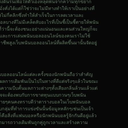
ลังดิ้นรนเพื่อให้ตัวเองหลุดพ้นจากความทุกข์ยาก
่งได้แต่ก็ใช่ว่าจะไม่มีทางทำให้เราเป็นอย่างที่
งไม่กี่คลิกซึ่งทำให้สำเร็จในการลดเวลาและ
บางทีไม่มีเคล็ดลับอะไรที่เป็นชี้เป็นชี้ตายให้พนัน
มที่ว่านี้จะต้องชนะอย่างแน่นอนและคนส่วนใหญ่ก็จะ
ลและการเล่นพนันบอลออนไลน์ของคนเราไม่ใช้
ีพสูงเว็บพนันบอลออนไลน์ที่ผลิตขึ้นมานั้นจัดอยู่
ันบอลออนไลน์แต่ละครั้งของนักพนันถือว่าสำคัญ
้ผลการเดิมพันเป็นไปในทางที่ดีแต่จริงๆแล้วในขณะ
ามบีบคั้นมลภาวะต่างๆทั้งเสียงกลิ่นล้วนแล้วแต่
อาจจะต้องพบกับการขาดทุนแบบกวนๆเว็บพนัน
่นๆหลายๆคนคงทราบดีว่าตารางบอลในเว็บพนันบอล
ุ่มที่ทำการแข่งขันนั้นข้อมูลหลักๆเช่นเป็นเจ้า
อสิ่งที่แฟนบอลหรือนักพนันบอลรู้จักกันดีอยู่แล้ว
มารถวางเดิมพันถูกคู่ถูกเวลาและสร้างความ