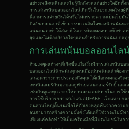
อย่างเพลิดเพลินและไม่รู้สึกกังวลแต่อย่างใดอีกทั้ง
การเล่นพนันบอลออนไลน์เกิดขึ้นในประเทศไทยผู้ที
นี้สามารถจ่ายเงินได้หรือไม่เพราะความเป็นเว็บมั
ปัจจัยภายนอกที่เข้ามารบกวนจิตใจของนักพนันหลาย
แน่นอนว่าทำให้สมาธิในการคิดลดลงบางทีก็พาลทำ
สุขและไม่ต้องกังวลใดๆและสำหรับการพนันบอลทุกอย
การเล่นพนันบอลออนไลน
ด้วยเหตุผลต่างๆที่เกิดขึ้นเมื่อเริ่มมีการเล่น
บอลออนไลน์นักพนันทุกคนเมื่อเล่นพนันแล้วต้องกา
เสนอตารางการประลองถึงคุณ.ได้เลือกทดลองวิเคราะ
เทนนิสอเมริกันฟุตบอลยูฟ่าเบสสนุกเกอร์รักบี้วอ
เช่นกันดูแลทุกวงจรให้ท่านสะดวกสบายในการใช้บร
การใช้บริการอย่างสม่ำเสมอUFABETเว็บแทงบอลออนไลน
คนส่วนใหญ่ดิ้นรนเพื่อให้ตัวเองหลุดพ้นจากความ
จนสามารถสร้างความมั่งคั่งได้แต่ก็ใช่ว่าจะไม่มี
เพียงแค่คลิกทำให้เป็นเครื่องมือที่มีประโยชน์